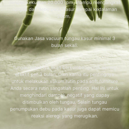
dengan kekuatan 20.000 rpm, mampu mengangkat
tungau dan debu pada kasur sampai kedalaman
20cm.
Gunakan Jasa vacuum tungau kasur minimal 3
bulan sekali.
Tungau biasanya akan berkembang biak secara
efektif per 3 bulan. Oleh karna itu pentingnya
untuk melakukan vakum rutin pada soft furniture
Anda secara rutin sangatlah penting. Hal ini untuk
menghindari dampak negatif yang dapay
ditimbulkan oleh tungau. Selain tungau
penumpukan debu pada kasur juga dapat memicu
reaksi aleregi yang merugikan.