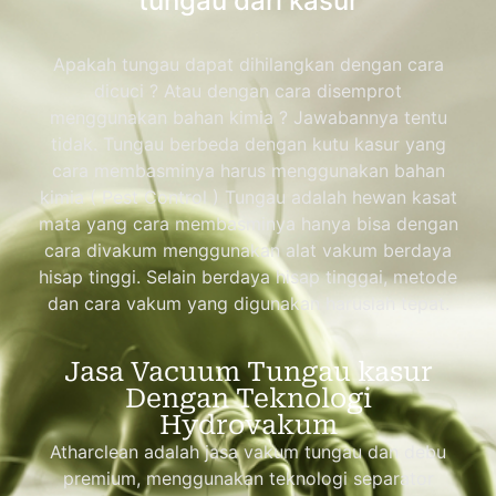
tungau dari kasur
Apakah tungau dapat dihilangkan dengan cara
dicuci ? Atau dengan cara disemprot
menggunakan bahan kimia ? Jawabannya tentu
tidak. Tungau berbeda dengan kutu kasur yang
cara membasminya harus menggunakan bahan
kimia ( Pest Control ) Tungau adalah hewan kasat
mata yang cara membasminya hanya bisa dengan
cara divakum menggunakan alat vakum berdaya
hisap tinggi. Selain berdaya hisap tinggai, metode
dan cara vakum yang digunakan haruslah tepat.
Jasa Vacuum Tungau kasur
Dengan Teknologi
Hydrovakum
Atharclean adalah jasa vakum tungau dan debu
premium, menggunakan teknologi separator