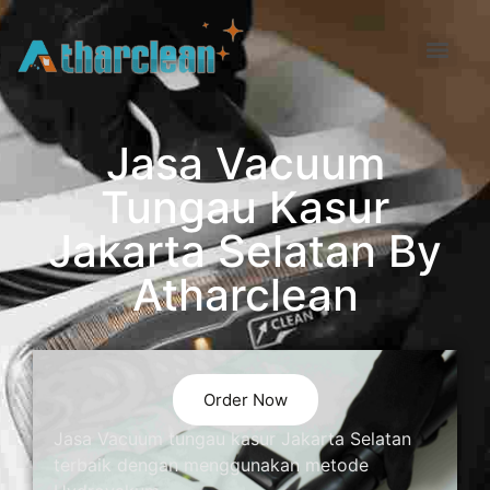
Jasa Vacuum
Tungau Kasur
Jakarta Selatan By
Atharclean
Order Now
Jasa Vacuum tungau kasur Jakarta Selatan
terbaik dengan menggunakan metode