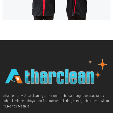
atharclean.id – Jasa cleaning profesional, debu dan tungau teratasi tanpa
bahan kimia berbahaya. Soft furniture tetap kering, bersih, bebas alergi.
Clean
It Like You Mean It